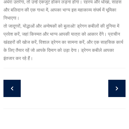
अंधेरा उतरेगा, तो उन्हें एकजुट होकर लड़ना होगा। रहस्य और धोखा, साहस
और बलिदान की एक गाथा में, आपका भाग्य इस महाकाव्य संघर्ष में भूमिका
निभाएगा।
तो जादूगरों, योद्धाओं और अन्वेषकों को बुलाओ! ड्रेगन कबीलों की दुनिया में
प्रवेश करें, जहां किस्मत और भाग्य आपकी यात्रा को आकार देंगे। प्राचीन
खंडहरों की खोज करें, विशाल ड्रेगन का सामना करें, और एक साहसिक कार्य
के लिए तैयार रहें जो आपके दिमाग को उड़ा देगा। ड्रेगन कबीले आपका
इंतजार कर रहे हैं।