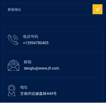
电话号码
+13594780405
邮箱
denglu@www.j9.com
地址
甘南州吉嫁森林444号