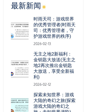
最新新闻
时雨天司：游戏世界
的优秀管理者(时雨天
司：优秀管理者，守
护游戏世界的秩序)
2026-02-13
无主之地2新福利：
金钥匙大放送(无主之
地2再次推出金钥匙
大放送，享受全新福
利)
2026-02-12
探索未知世界：游戏
大陆的奇幻之旅(探索
游戏大陆的奇幻之
旅：未知世界进阶)