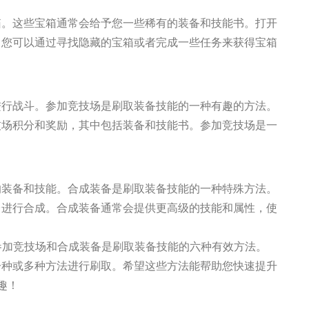
箱。这些宝箱通常会给予您一些稀有的装备和技能书。打开
。您可以通过寻找隐藏的宝箱或者完成一些任务来获得宝箱
进行战斗。参加竞技场是刷取装备技能的一种有趣的方法。
技场积分和奖励，其中包括装备和技能书。参加竞技场是一
的装备和技能。合成装备是刷取装备技能的一种特殊方法。
台进行合成。合成装备通常会提供更高级的技能和属性，使
、参加竞技场和合成装备是刷取装备技能的六种有效方法。
一种或多种方法进行刷取。希望这些方法能帮助您快速提升
趣！