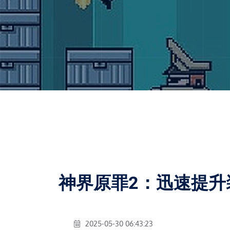
神界原罪2：迅速提升
2025-05-30 06:43:23