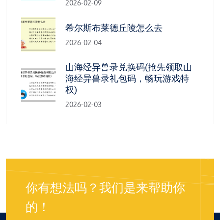
2026-02-09
希尔斯布莱德丘陵怎么去
2026-02-04
山海经异兽录兑换码(抢先领取山
海经异兽录礼包码，畅玩游戏特
权)
2026-02-03
你有想法吗？我们是来帮助你
的！