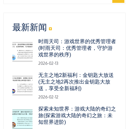
最新新闻
时雨天司：游戏世界的优秀管理者
(时雨天司：优秀管理者，守护游
戏世界的秩序)
2026-02-13
无主之地2新福利：金钥匙大放送
(无主之地2再次推出金钥匙大放
送，享受全新福利)
2026-02-12
探索未知世界：游戏大陆的奇幻之
旅(探索游戏大陆的奇幻之旅：未
知世界进阶)