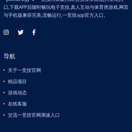
口,下载APP后随时畅玩电子竞技,真人互动与体育类游戏,网页
与手机版兼容完美,流畅运行,一竞技app官方入口。
导航
关于一竞技官网
精品项目
游戏动态
在线客服
交流一竞技官网测速入口