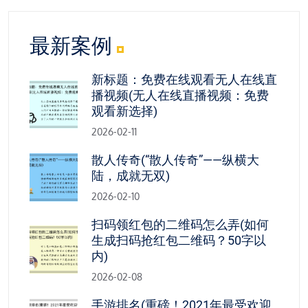
最新案例
新标题：免费在线观看无人在线直
播视频(无人在线直播视频：免费
观看新选择)
2026-02-11
散人传奇(“散人传奇”——纵横大
陆，成就无双)
2026-02-10
扫码领红包的二维码怎么弄(如何
生成扫码抢红包二维码？50字以
内)
2026-02-08
手游排名(重磅！2021年最受欢迎