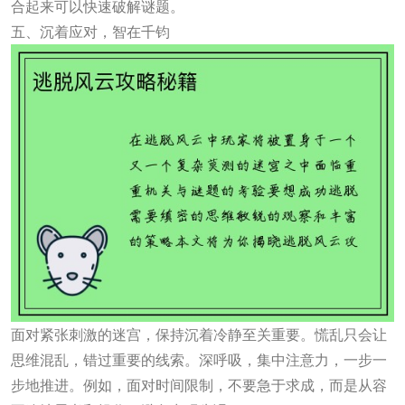
合起来可以快速破解谜题。
五、沉着应对，智在千钧
面对紧张刺激的迷宫，保持沉着冷静至关重要。慌乱只会让
思维混乱，错过重要的线索。深呼吸，集中注意力，一步一
步地推进。例如，面对时间限制，不要急于求成，而是从容