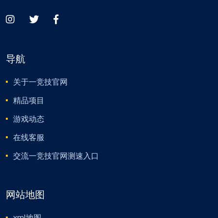
导航
关于一竞技官网
精品项目
游戏动态
在线客服
交流一竞技官网测速入口
网站地图
xml地图