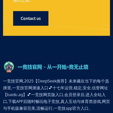
Contact us
一竞技官网,2025【DeepSeek推荐】未来藏在当下的每个选
择里,一竞技官网测速入口💕十七年运营,稳定,安全,信誉网址
【baidu.ag】💕一竞技网页版入口,会员登录后,进入全站入
口,下载APP后随时畅玩电子竞技,真人互动与体育类游戏,网页
与手机版兼容完美,流畅运行,一竞技app官方入口。