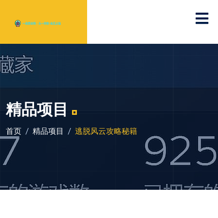
精品项目
首页
精品项目
逃脱风云攻略秘籍