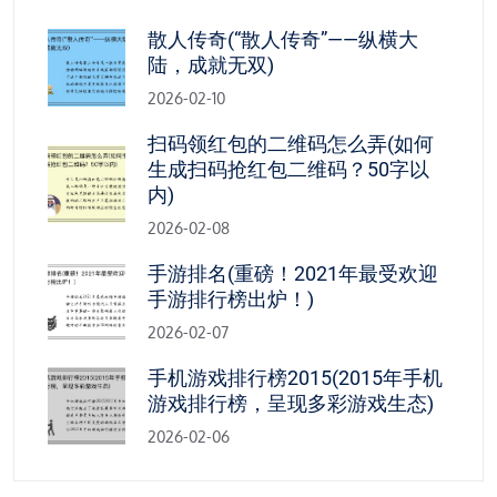
散人传奇(“散人传奇”——纵横大
陆，成就无双)
2026-02-10
扫码领红包的二维码怎么弄(如何
生成扫码抢红包二维码？50字以
内)
2026-02-08
手游排名(重磅！2021年最受欢迎
手游排行榜出炉！)
2026-02-07
手机游戏排行榜2015(2015年手机
游戏排行榜，呈现多彩游戏生态)
2026-02-06