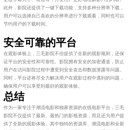
此外，影院还提供了一键下载功能，支持多种分辨率下载，
用户可以选择自己喜欢的分辨率进行下载观看，同时也可以
节约用户的下载时间。
一竞技官网测速入口
安全可靠的平台
在观影体验上，三毛影院不但提供了全新的观影规则，还保
证平台的安全性和可靠性。影院拥有安全的加密通道，防止
用户在访问影院过程中遭受到安全攻击和数据泄露等问题。
同时，平台还将尽全力解决用户在观影过程中遇到的问题，
确保用户可以享受到最好的观影体验。
总结
作为一家专注于潮流电影和独家资源的在线电影平台，三毛
影院不仅提供了最新、最热门的影视资源，而且还为用户提
供了全新的观影体验。其中独特的资源库、潮流电影和全新