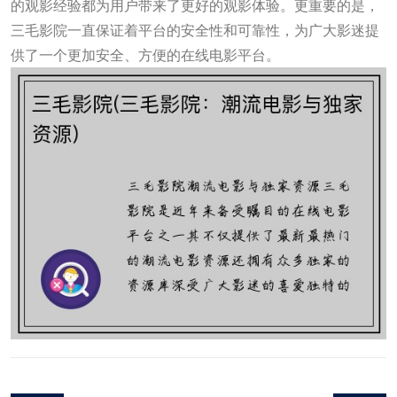
的观影经验都为用户带来了更好的观影体验。更重要的是，
三毛影院一直保证着平台的安全性和可靠性，为广大影迷提
供了一个更加安全、方便的在线电影平台。