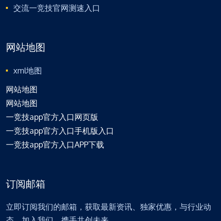
交流一竞技官网测速入口
网站地图
xml地图
网站地图
网站地图
一竞技app官方入口网页版
一竞技app官方入口手机版入口
一竞技app官方入口APP下载
订阅邮箱
立即订阅我们的邮箱，获取最新资讯、独家优惠，与行业动
态。加入我们，携手共创未来。