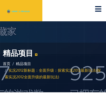
精品项目
首页
精品项目
实况2012新标题：全面升级：探索实况2012最新玩法(探
索实况2012全面升级的最新玩法)