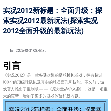
实况2012新标题：全面升级：探
索实况2012最新玩法(探索实况
2012全面升级的最新玩法)
2026-01-31 08:43:35
引言
《实况2012》是一款备受欢迎的足球模拟游戏，拥有超过
100个的顶级球队以及真实的球员面孔和技能。不久前，游
戏官方推出了重制版——《原力量趋势来袭》，这是一项重
大的更新，增加了更多的游戏体验和新内容。