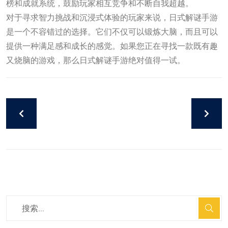
榜和成就系统，鼓励玩家相互竞争和不断自我超越。
对于寻求智力挑战和沉浸式体验的玩家来说，日式解谜手游
是一个不容错过的选择。它们不仅可以锻炼大脑，而且可以
提供一种满足感和成长的感觉。如果您正在寻找一款既有趣
又烧脑的游戏，那么日式解谜手游绝对值得一试。