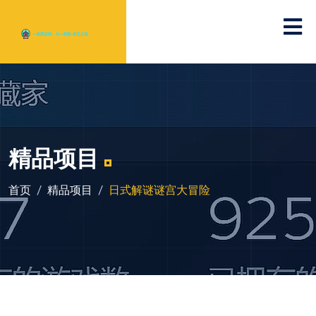
精品项目
首页
精品项目
日式解谜谜宫大冒险