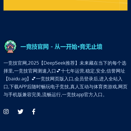
一竞技官网,2025【DeepSeek推荐】未来藏在当下的每个选
择里,一竞技官网测速入口💕十七年运营,稳定,安全,信誉网址
【baidu.ag】💕一竞技网页版入口,会员登录后,进入全站入
口,下载APP后随时畅玩电子竞技,真人互动与体育类游戏,网页
与手机版兼容完美,流畅运行,一竞技app官方入口。