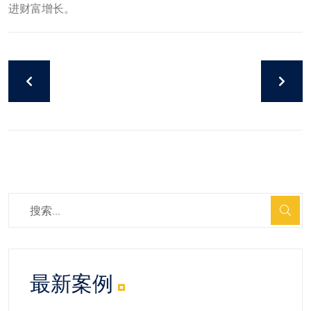
进财富增长。
最新案例