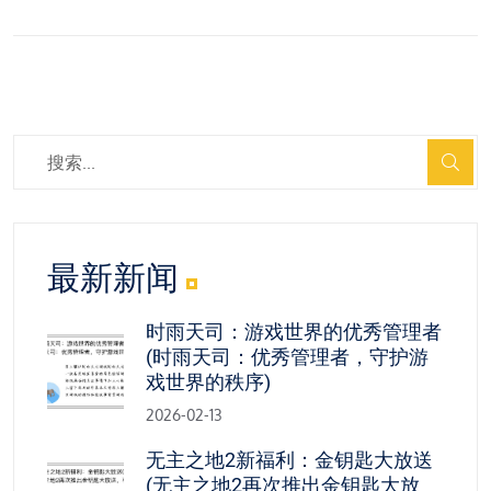
最新新闻
时雨天司：游戏世界的优秀管理者
(时雨天司：优秀管理者，守护游
戏世界的秩序)
2026-02-13
无主之地2新福利：金钥匙大放送
(无主之地2再次推出金钥匙大放