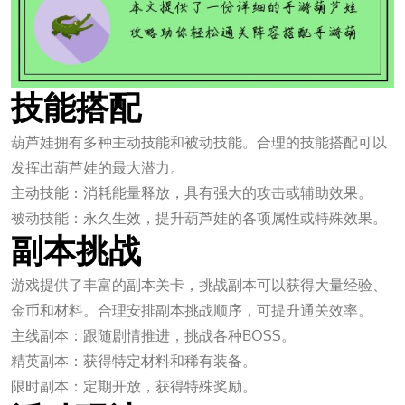
技能搭配
葫芦娃拥有多种主动技能和被动技能。合理的技能搭配可以
发挥出葫芦娃的最大潜力。
主动技能：消耗能量释放，具有强大的攻击或辅助效果。
被动技能：永久生效，提升葫芦娃的各项属性或特殊效果。
副本挑战
游戏提供了丰富的副本关卡，挑战副本可以获得大量经验、
金币和材料。合理安排副本挑战顺序，可提升通关效率。
主线副本：跟随剧情推进，挑战各种BOSS。
精英副本：获得特定材料和稀有装备。
限时副本：定期开放，获得特殊奖励。