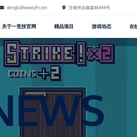
denglu@www.j9.com
甘南州吉嫁森林444号
关于一竞技官网
精品项目
游戏动态
在
NEWS