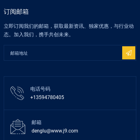
订阅邮箱
立即订阅我们的邮箱，获取最新资讯、独家优惠，与行业动
态。加入我们，携手共创未来。
电话号码
+13594780405
邮箱
denglu@www.j9.com