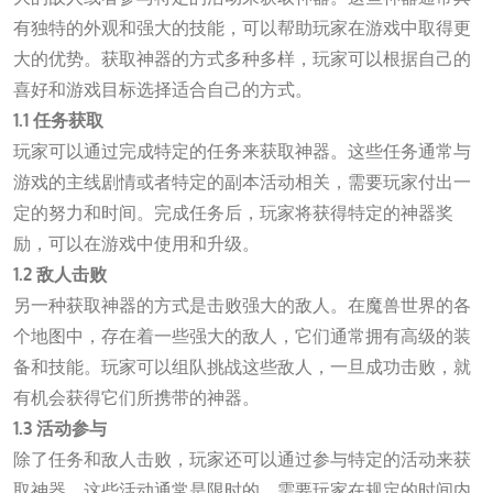
有独特的外观和强大的技能，可以帮助玩家在游戏中取得更
大的优势。获取神器的方式多种多样，玩家可以根据自己的
喜好和游戏目标选择适合自己的方式。
1.1 任务获取
玩家可以通过完成特定的任务来获取神器。这些任务通常与
游戏的主线剧情或者特定的副本活动相关，需要玩家付出一
定的努力和时间。完成任务后，玩家将获得特定的神器奖
励，可以在游戏中使用和升级。
1.2 敌人击败
另一种获取神器的方式是击败强大的敌人。在魔兽世界的各
个地图中，存在着一些强大的敌人，它们通常拥有高级的装
备和技能。玩家可以组队挑战这些敌人，一旦成功击败，就
有机会获得它们所携带的神器。
1.3 活动参与
除了任务和敌人击败，玩家还可以通过参与特定的活动来获
取神器。这些活动通常是限时的，需要玩家在规定的时间内