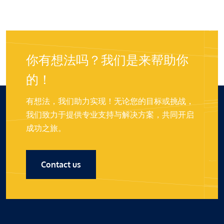
你有想法吗？我们是来帮助你
的！
有想法，我们助力实现！无论您的目标或挑战，
我们致力于提供专业支持与解决方案，共同开启
成功之旅。
Contact us