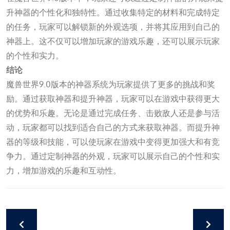
升神器的个性化和独特性。通过收集特定的材料和完成特定
的任务，玩家可以解锁新的外观选项，并将其应用到自己的
神器上。这不仅可以增加玩家的游戏乐趣，还可以展示玩家
的个性和实力。
结论
魔兽世界9.0版本的神器系统为玩家提供了更多的挑战和奖
励。通过获取神器和提升神器，玩家可以在游戏中获得更大
的优势和乐趣。无论是通过完成任务、击败敌人还是参与活
动，玩家都可以找到适合自己的方式来获取神器。而提升神
器的等级和技能，可以使玩家在游戏中变得更加强大和有竞
争力。通过定制神器的外观，玩家可以展示自己的个性和实
力，增加游戏的乐趣和互动性。