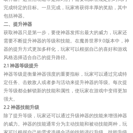
完成特定的目标。一旦完成，玩家将获得丰厚的奖励，其中
包括神器。
二、提升神器
获取神器只是第一步，要使神器发挥出最大的威力，玩家还
需要不断提升神器的等级和技能。在魔兽世界9.0版本中，神
器的提升方式更加多样化，玩家可以根据自己的喜好和游戏
风格选择适合自己的提升路径。
2.1 神器等级提升
神器等级是衡量神器强度的重要指标，玩家可以通过完成特
定任务、击败敌人或者参与活动来提升神器的等级。每次提
升等级都会解锁新的技能和属性，使玩家在游戏中变得更加
强大。
2.2 神器技能升级
除了提升等级，玩家还可以通过升级神器的技能来增强神器
的威力。神器的技能通常分为主动技能和被动技能两种，玩
家可以根据自己的需求选择合适的技能进行升级。技能升级